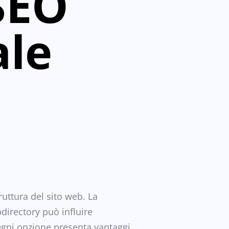
SEO
ale
ruttura del sito web. La
irectory può influire
. Ogni opzione presenta vantaggi