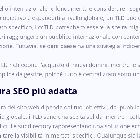
ello internazionale, è fondamentale considerare i segu
o obiettivo è espanderti a livello globale, un TLD può
o specifico, i ccTLD potrebbero essere la scelta migl
ri raggiungere un pubblico internazionale con contenut
ne. Tuttavia, se ogni paese ha una strategia indipe
TLD richiedono l’acquisto di nuovi domini, mentre le
lice da gestire, poiché tutto è centralizzato sotto u
ura SEO più adatta
ura del sito web dipende dai tuoi obiettivi, dal pubblic
io globale, i TLD sono una scelta solida, mentre i ccT
fici. Le subdirectory rappresentano una soluzione ec
are la visibilità in mercati specifici. Qualunque sia l