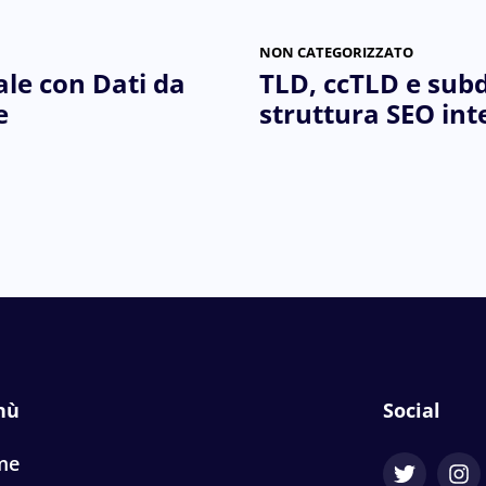
NON CATEGORIZZATO
ale con Dati da
TLD, ccTLD e subd
e
struttura SEO int
nù
Social
me