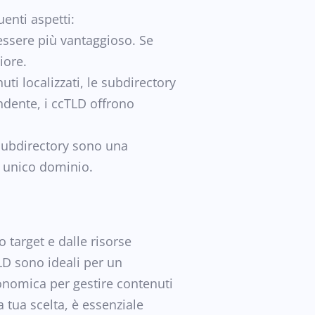
enti aspetti:
 essere più vantaggioso. Se
iore.
i localizzati, le subdirectory
ndente, i ccTLD offrono
 subdirectory sono una
n unico dominio.
o target e dalle risorse
LD sono ideali per un
onomica per gestire contenuti
a tua scelta, è essenziale