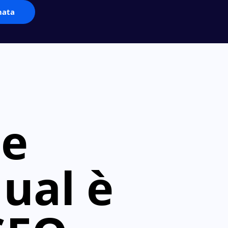
mata
 e
ual è