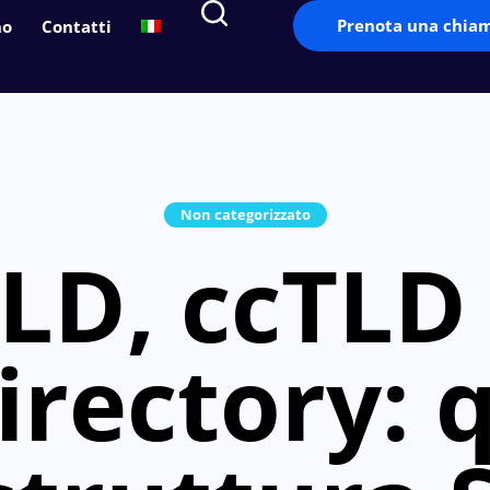
Prenota una chia
no
Contatti
Non categorizzato
LD, ccTLD
irectory: q