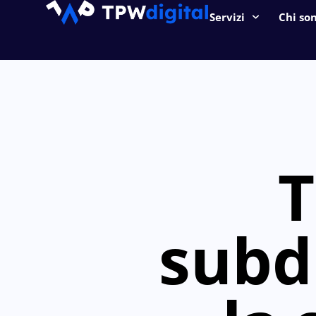
Servizi
Chi so
T
subd