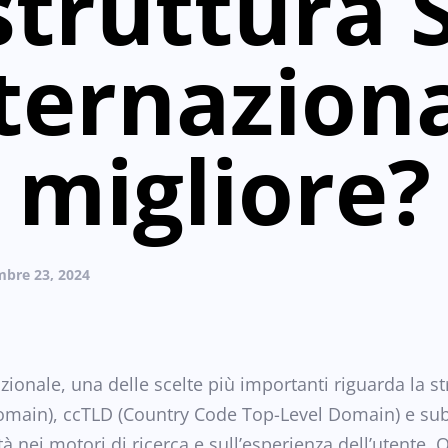
 struttura 
ternazion
migliore?
mbre 23, 2024
zionale, una delle scelte più importanti riguarda la st
omain), ccTLD (Country Code Top-Level Domain) e subd
ità nei motori di ricerca e sull’esperienza dell’utente