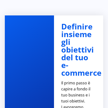
Definire
insieme
gli
obiettivi
del tuo
e-
commerce
Il primo passo è
capire a fondo il
tuo business e i
tuoi obiettivi.
Lavoreremo