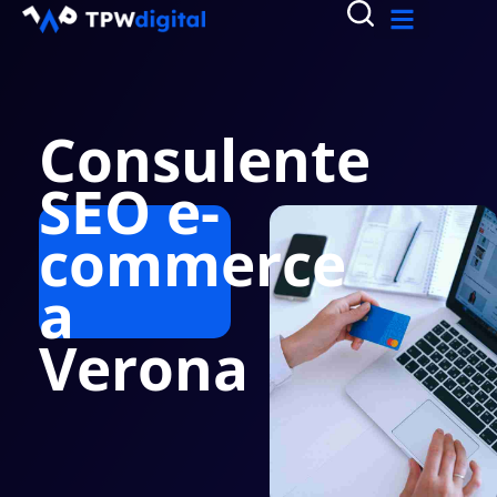
Consulente
SEO e-
commerce
a
Verona